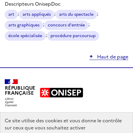
Descripteurs OnisepDoc
;
;
;
art
arts appliqués
arts du spectacle
;
;
arts graphiques
concours d'entrée
;
école spécialisée
procédure parcoursup
Haut de page
RÉPUBLIQUE
FRANÇAISE
education.gouv.fr
Ce site utilise des cookies et vous donne le contrôle
sur ceux que vous souhaitez activer
enseignementsup-recherche.gouv.fr
onisep.fr