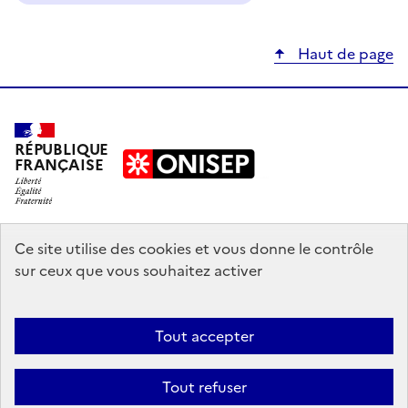
Haut de page
RÉPUBLIQUE
FRANÇAISE
education.gouv.fr
Ce site utilise des cookies et vous donne le contrôle
sur ceux que vous souhaitez activer
enseignementsup-recherche.gouv.fr
onisep.fr
Tout accepter
Mentions légales
Données personnelles
Plan du site
Contact
Tout refuser
Accessibilité : partiellement conforme