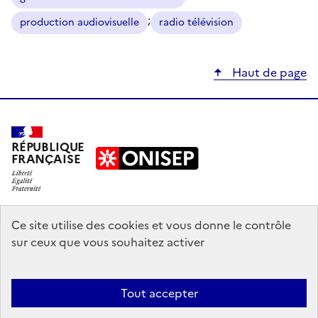
;
production audiovisuelle
radio télévision
Haut de page
RÉPUBLIQUE
FRANÇAISE
education.gouv.fr
Ce site utilise des cookies et vous donne le contrôle
sur ceux que vous souhaitez activer
enseignementsup-recherche.gouv.fr
onisep.fr
Tout accepter
Mentions légales
Données personnelles
Plan du site
Contact