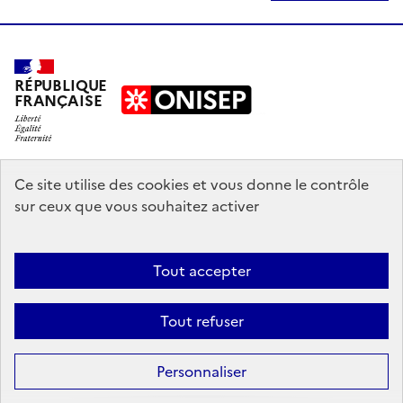
RÉPUBLIQUE
FRANÇAISE
education.gouv.fr
Ce site utilise des cookies et vous donne le contrôle
sur ceux que vous souhaitez activer
enseignementsup-recherche.gouv.fr
onisep.fr
Tout accepter
Mentions légales
Données personnelles
Plan du site
Contact
Tout refuser
Accessibilité : partiellement conforme
Sauf mention explicite de propriété intellectuelle détenue par des tiers,
Personnaliser
les contenus de ce site sont proposés sous
licence etalab-2.0