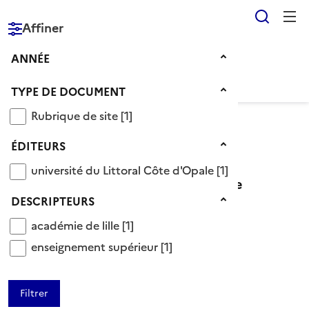
Reche
Affiner
RÉPUBLIQUE
FRANÇAISE
Année
ANNÉE
Type de document
TYPE DE DOCUMENT
Rubrique de site
Rubrique de site
[1]
Éditeurs
Voir le fil d’Ariane
ÉDITEURS
université du Littoral Côte d'Opale
université du Littoral Côte d'Opale
[1]
Éditeur université du Littoral Côte
Descripteurs
DESCRIPTEURS
d'Opale
académie de lille
académie de lille
[1]
enseignement supérieur
enseignement supérieur
[1]
1 Documents disponibles chez cet éditeur
Ajouter le résultat au panier
Tris disponibles (Ouverture d'une modale)
Affiner la recherche