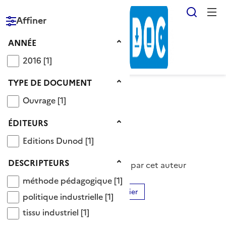
Reche
Affiner
RÉPUBLIQUE
FRANÇAISE
Année
ANNÉE
2016
2016
[1]
Type de document
TYPE DE DOCUMENT
Ouvrage
Ouvrage
[1]
Voir le fil d’Ariane
Éditeurs
ÉDITEURS
Auteur Christel Bories
Editions Dunod
Editions Dunod
[1]
Descripteurs
DESCRIPTEURS
1 Documents disponibles écrits par cet auteur
méthode pédagogique
méthode pédagogique
[1]
Ajouter le résultat au panier
politique industrielle
politique industrielle
[1]
Tris disponibles (Ouverture d'une modale)
Affiner la recherche
tissu industriel
tissu industriel
[1]