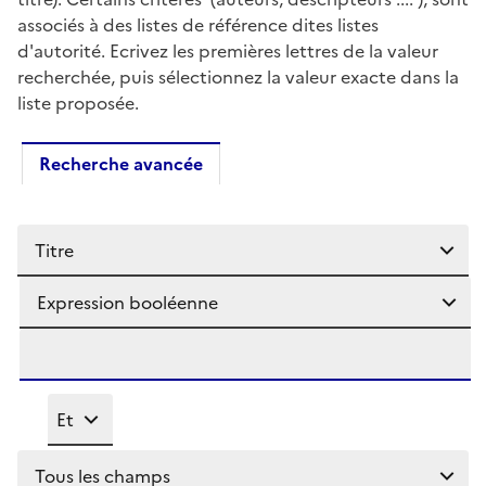
associés à des listes de référence dites listes
d'autorité. Ecrivez les premières lettres de la valeur
recherchée, puis sélectionnez la valeur exacte dans la
liste proposée.
Recherche multi-critères
Recherche avancée
Sélectionner un critère de recherche
Sélectionner l'opérateur entre les différents critères de 
Sélectionner un critère de recherche