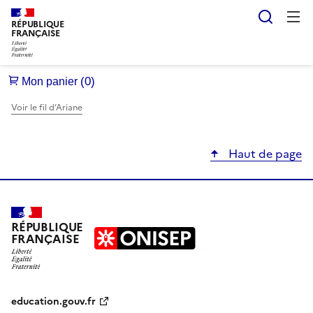
Reche
RÉPUBLIQUE
FRANÇAISE
Voir le fil d’Ariane
Haut de page
RÉPUBLIQUE
FRANÇAISE
education.gouv.fr