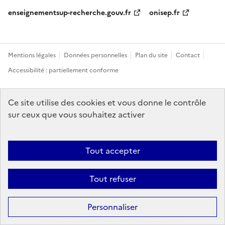
enseignementsup-recherche.gouv.fr
onisep.fr
Mentions légales
Données personnelles
Plan du site
Contact
Accessibilité : partiellement conforme
Sauf mention explicite de propriété intellectuelle détenue par des tiers,
Ce site utilise des cookies et vous donne le contrôle
les contenus de ce site sont proposés sous
licence etalab-2.0
sur ceux que vous souhaitez activer
Tout accepter
Tout refuser
Personnaliser