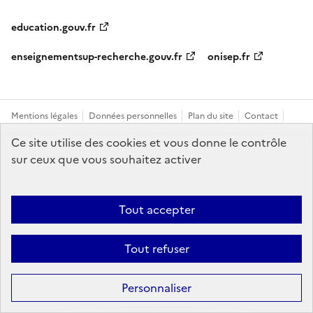
education.gouv.fr
enseignementsup-recherche.gouv.fr
onisep.fr
Mentions légales
Données personnelles
Plan du site
Contact
Accessibilité : partiellement conforme
Ce site utilise des cookies et vous donne le contrôle
sur ceux que vous souhaitez activer
Sauf mention explicite de propriété intellectuelle détenue par des tiers,
les contenus de ce site sont proposés sous
licence etalab-2.0
Tout accepter
Tout refuser
Personnaliser