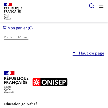
Reche
RÉPUBLIQUE
FRANÇAISE
Voir le fil d’Ariane
Haut de page
RÉPUBLIQUE
FRANÇAISE
education.gouv.fr