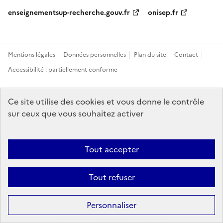
enseignementsup-recherche.gouv.fr
onisep.fr
Mentions légales
Données personnelles
Plan du site
Contact
Accessibilité : partiellement conforme
Sauf mention explicite de propriété intellectuelle détenue par des tiers,
Ce site utilise des cookies et vous donne le contrôle
les contenus de ce site sont proposés sous
licence etalab-2.0
sur ceux que vous souhaitez activer
Tout accepter
Tout refuser
Personnaliser