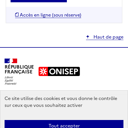
Accès en ligne (sous réserve)
Haut de page
RÉPUBLIQUE
FRANÇAISE
education.gouv.fr
Ce site utilise des cookies et vous donne le contrôle
sur ceux que vous souhaitez activer
enseignementsup-recherche.gouv.fr
onisep.fr
Tout accepter