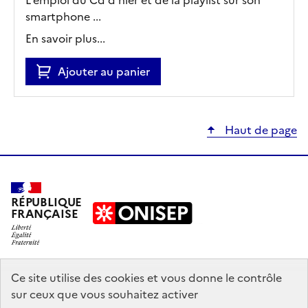
smartphone ...
En savoir plus...
Ajouter au panier
Haut de page
RÉPUBLIQUE
FRANÇAISE
education.gouv.fr
Ce site utilise des cookies et vous donne le contrôle
sur ceux que vous souhaitez activer
enseignementsup-recherche.gouv.fr
onisep.fr