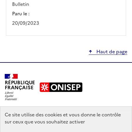
Bulletin
Paru le :
20/09/2023
Haut de page
RÉPUBLIQUE
FRANÇAISE
education.gouv.fr
Ce site utilise des cookies et vous donne le contrôle
sur ceux que vous souhaitez activer
enseignementsup-recherche.gouv.fr
onisep.fr