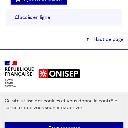
accès en ligne
Haut de page
RÉPUBLIQUE
FRANÇAISE
education.gouv.fr
Ce site utilise des cookies et vous donne le contrôle
sur ceux que vous souhaitez activer
enseignementsup-recherche.gouv.fr
onisep.fr