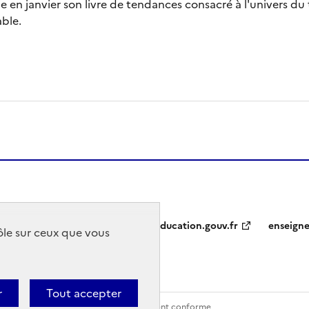
 en janvier son livre de tendances consacré à l'univers du 
able.
education.gouv.fr
enseign
rôle sur ceux que vous
r
Tout accepter
Contact
Accessibilité : partiellement conforme