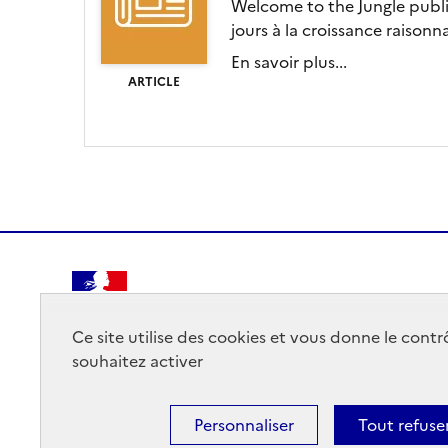
Welcome to the Jungle publie
jours à la croissance raisonn
En savoir plus...
ARTICLE
RÉPUBLIQUE
FRANÇAISE
Ce site utilise des cookies et vous donne le cont
souhaitez activer
Personnaliser
Tout refuse
Mentions légales
Données personnelles
Plan du site