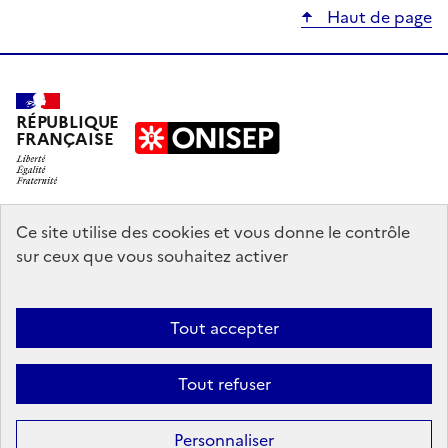
Haut de page
RÉPUBLIQUE
FRANÇAISE
education.gouv.fr
Ce site utilise des cookies et vous donne le contrôle
sur ceux que vous souhaitez activer
enseignementsup-recherche.gouv.fr
onisep.fr
Tout accepter
Mentions légales
Données personnelles
Plan du site
Contact
Tout refuser
Accessibilité : partiellement conforme
Sauf mention explicite de propriété intellectuelle détenue par des tiers,
Personnaliser