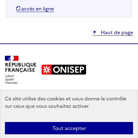
accès en ligne
Haut de page
RÉPUBLIQUE
FRANÇAISE
education.gouv.fr
Ce site utilise des cookies et vous donne le contrôle
sur ceux que vous souhaitez activer
enseignementsup-recherche.gouv.fr
onisep.fr
Tout accepter
Mentions légales
Données personnelles
Plan du site
Contact