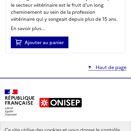
le secteur vétérinaire est le fruit d'un long
cheminement au sein de la profession
vétérinaire qui y songeait depuis plus de 15 ans.
En savoir plus...
Ajouter au panier
Haut de page
RÉPUBLIQUE
FRANÇAISE
education.gouv.fr
Ce site utilise des cookies et vous donne le contrôle