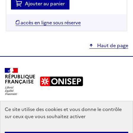
Ajouter au panier
accès en ligne sous réserve
Haut de page
RÉPUBLIQUE
FRANÇAISE
education.gouv.fr
Ce site utilise des cookies et vous donne le contrôle
sur ceux que vous souhaitez activer
enseignementsup-recherche.gouv.fr
onisep.fr