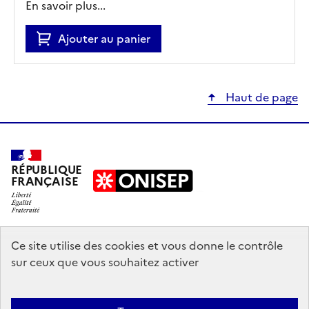
En savoir plus...
Ajouter au panier
Haut de page
RÉPUBLIQUE
FRANÇAISE
education.gouv.fr
Ce site utilise des cookies et vous donne le contrôle
sur ceux que vous souhaitez activer
enseignementsup-recherche.gouv.fr
onisep.fr