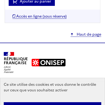
Ajouter au panier
Accès en ligne (sous réserve)
Haut de page
RÉPUBLIQUE
FRANÇAISE
education.gouv.fr
Ce site utilise des cookies et vous donne le contrôle
sur ceux que vous souhaitez activer
enseignementsup-recherche.gouv.fr
onisep.fr