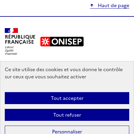
Haut de page
RÉPUBLIQUE
FRANÇAISE
education.gouv.fr
Ce site utilise des cookies et vous donne le contrôle
sur ceux que vous souhaitez activer
enseignementsup-recherche.gouv.fr
onisep.fr
Tout accepter
Mentions légales
Données personnelles
Plan du site
Contact
Tout refuser
Accessibilité : partiellement conforme
Sauf mention explicite de propriété intellectuelle détenue par des tiers,
Personnaliser