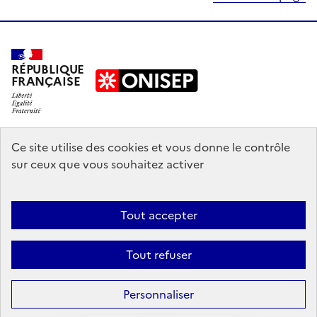
RÉPUBLIQUE
FRANÇAISE
education.gouv.fr
Ce site utilise des cookies et vous donne le contrôle
sur ceux que vous souhaitez activer
enseignementsup-recherche.gouv.fr
onisep.fr
Tout accepter
Mentions légales
Données personnelles
Plan du site
Contact
Tout refuser
Accessibilité : partiellement conforme
Sauf mention explicite de propriété intellectuelle détenue par des tiers,
Personnaliser
les contenus de ce site sont proposés sous
licence etalab-2.0