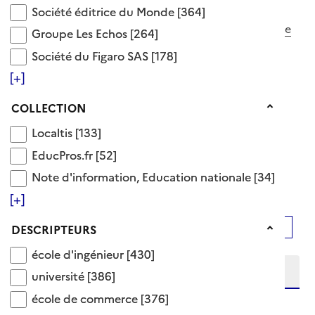
établissement
Société éditrice du Monde
Société éditrice du Monde
[364]
établissement
d'enseignement à
d'enseignement élémentaire
Groupe Les Echos
Groupe Les Echos
[264]
l'étranger
Société du Figaro SAS
Société du Figaro SAS
[178]
établissement
établissement
d'enseignement
[+]
d'enseignement supérieur
secondaire
Collection
COLLECTION
établissement
établissement français à
étranger en France
l'étranger
Localtis
Localtis
[133]
relation entre les
EducPros.fr
EducPros.fr
[52]
établissements
Note d'information, Education nationale
Note d'information, Education nationale
[34]
2876 Documents disponibles dans cette catégorie
[+]
Descripteurs
Ajouter le résultat au panier
Affiner la recherche
DESCRIPTEURS
Etendre la recherche sur
école d'ingénieur
école d'ingénieur
[430]
université
université
[386]
école de commerce
niveau(x) vers le bas
école de commerce
[376]