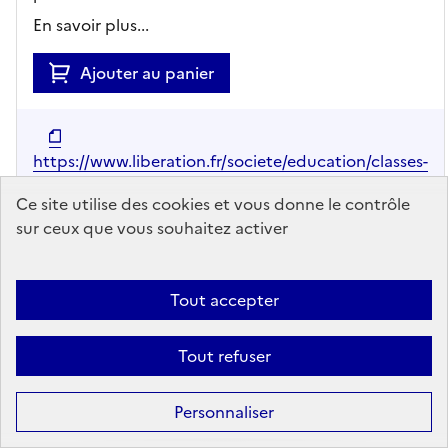
En savoir plus...
Ajouter au panier
https://www.liberation.fr/societe/education/classes-
pleines-postes-en-moins-les-enseignants-se-
Ce site utilise des cookies et vous donne le contrôle
mobilisent-mardi-en-france-
sur ceux que vous souhaitez activer
20260330_UTTKEYXP3BFL7I7KVMN5A5TDRU/
Tout accepter
Tout refuser
Personnaliser