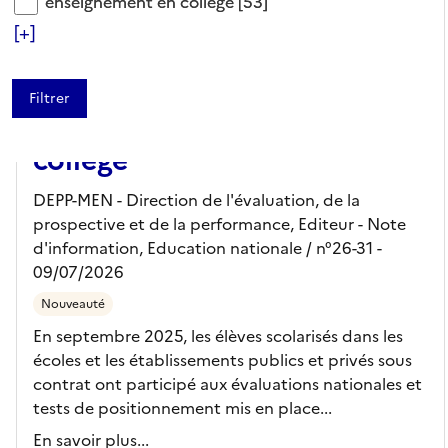
enseignement en collège
enseignement en collège
[53]
RAPPORT/SYNTHÈSE
[+]
Fluence de lecture : une
dynamique d’apprentissage
plus forte à l’école qu’au
collège
DEPP-MEN - Direction de l'évaluation, de la
prospective et de la performance,
Editeur
- Note
d'information, Education nationale
/ n°26-31
-
09/07/2026
Nouveauté
En septembre 2025, les élèves scolarisés dans les
écoles et les établissements publics et privés sous
contrat ont participé aux évaluations nationales et
tests de positionnement mis en place...
En savoir plus...