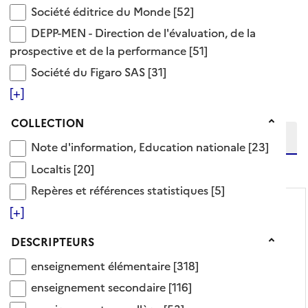
Société éditrice du Monde
Société éditrice du Monde
[52]
enseignement primaire école primaire
DEPP-MEN - Direction de l'évaluation, de la prosp
DEPP-MEN - Direction de l'évaluation, de la
318 Documents disponibles dans cette catégorie
prospective et de la performance
[51]
Société du Figaro SAS
Société du Figaro SAS
[31]
Ajouter le résultat au panier
Tris disponibles (Ouverture d'une modale)
[+]
Affiner la recherche
Etendre la recherche sur
Collection
COLLECTION
Note d'information, Education nationale
Note d'information, Education nationale
[23]
niveau(x) vers le bas
Localtis
Localtis
[20]
Repères et références statistiques
Repères et références statistiques
[5]
[+]
Descripteurs
DESCRIPTEURS
enseignement élémentaire
enseignement élémentaire
[318]
enseignement secondaire
enseignement secondaire
[116]