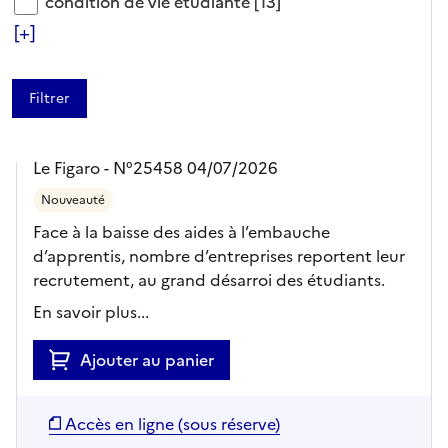
condition de vie étudiante
condition de vie étudiante
[13]
ARTICLE
[+]
Les employeurs contraints
de serrer la vis sur
l’apprentissage
Le Figaro - N°25458 04/07/2026
Nouveauté
Face à la baisse des aides à l’embauche
d’apprentis, nombre d’entreprises reportent leur
recrutement, au grand désarroi des étudiants.
En savoir plus...
Ajouter au panier
Accès en ligne (sous réserve)