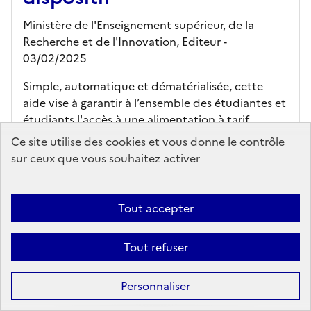
Ministère de l'Enseignement supérieur, de la
Recherche et de l'Innovation,
Editeur
-
03/02/2025
Simple, automatique et dématérialisée, cette
aide vise à garantir à l’ensemble des étudiantes et
étudiants l'accès à une alimentation à tarif
modéré. Ce nouveau dispositif s'adresse aux ?...
Ce site utilise des cookies et vous donne le contrôle
sur ceux que vous souhaitez activer
En savoir plus...
Ajouter au panier
Tout accepter
Aide à la restauration étudiante, l'équité
Tout refuser
territoriale au cœur du dispositif
Personnaliser