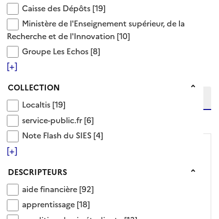
Caisse des Dépôts
Caisse des Dépôts
[19]
allocation d'études prêt étudiant
Ministère de l'Enseignement supérieur, de la Reche
Ministère de l'Enseignement supérieur, de la
92 Documents disponibles dans cette catégorie
Recherche et de l'Innovation
[10]
Groupe Les Echos
Groupe Les Echos
[8]
Ajouter le résultat au panier
Tris disponibles (Ouverture d'une modale)
[+]
Affiner la recherche
Etendre la recherche sur
Collection
COLLECTION
Localtis
Localtis
[19]
niveau(x) vers le bas
service-public.fr
service-public.fr
[6]
Note Flash du SIES
Note Flash du SIES
[4]
[+]
Descripteurs
DESCRIPTEURS
aide financière
aide financière
[92]
apprentissage
apprentissage
[18]