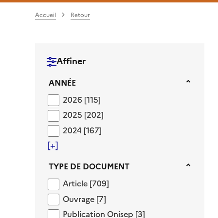
Accueil
Retour
Affiner
Année
ANNÉE
2026
2026
[115]
2025
2025
[202]
2024
2024
[167]
[+]
Type de document
TYPE DE DOCUMENT
Article
Article
[709]
Ouvrage
Ouvrage
[7]
Publication Onisep
Publication Onisep
[3]