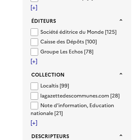
[+]
Éditeurs
ÉDITEURS
Société éditrice du Monde
Société éditrice du Monde
[125]
Caisse des Dépôts
Caisse des Dépôts
[100]
Groupe Les Echos
Groupe Les Echos
[78]
[+]
Collection
COLLECTION
Localtis
Localtis
[99]
lagazettedescommunes.com
lagazettedescommunes.com
[28]
Note d'information, Education national
Note d'information, Education
nationale
[21]
[+]
Descripteurs
DESCRIPTEURS