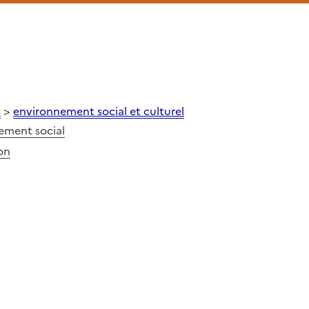
s
>
environnement social et culturel
ement social
on