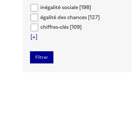
inégalité sociale
inégalité sociale
[198]
égalité des chances
égalité des chances
[127]
chiffres-clés
chiffres-clés
[109]
[+]