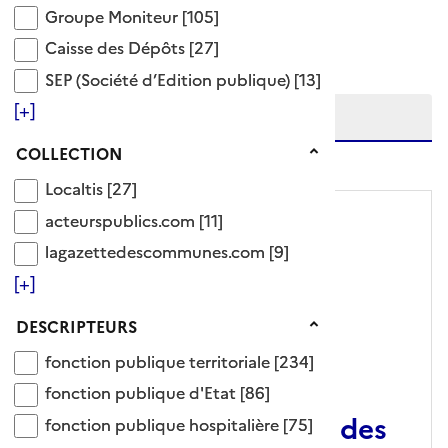
Groupe Moniteur
Groupe Moniteur
[105]
Ajouter le résultat au panier
Tris disponibles (Ouverture d'une modale)
Caisse des Dépôts
Caisse des Dépôts
[27]
Affiner la recherche
SEP (Société d’Edition publique)
SEP (Société d’Edition publique)
[13]
Etendre la recherche sur
[+]
Collection
niveau(x) vers le bas
COLLECTION
Localtis
Localtis
[27]
acteurspublics.com
acteurspublics.com
[11]
lagazettedescommunes.com
lagazettedescommunes.com
[9]
[+]
Descripteurs
DESCRIPTEURS
fonction publique territoriale
fonction publique territoriale
[234]
ARTICLE
fonction publique d'Etat
fonction publique d'Etat
[86]
Métier : Les directions des
fonction publique hospitalière
fonction publique hospitalière
[75]