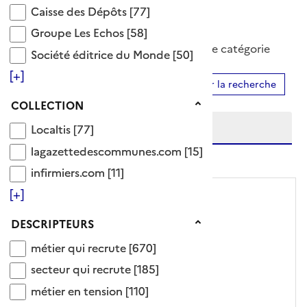
Caisse des Dépôts
Caisse des Dépôts
[77]
entreprise qui recrute
Groupe Les Echos
Groupe Les Echos
[58]
596 Documents disponibles dans cette catégorie
Société éditrice du Monde
Société éditrice du Monde
[50]
[+]
Ajouter le résultat au panier
Affiner la recherche
Etendre la recherche sur
Collection
COLLECTION
Localtis
Localtis
[77]
lagazettedescommunes.com
lagazettedescommunes.com
[15]
niveau(x) vers le bas
infirmiers.com
infirmiers.com
[11]
[+]
Descripteurs
DESCRIPTEURS
métier qui recrute
métier qui recrute
[670]
secteur qui recrute
secteur qui recrute
[185]
métier en tension
métier en tension
[110]
ARTICLE