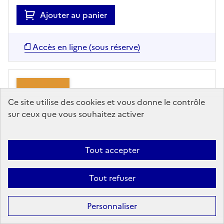
Ajouter au panier
Accès en ligne (sous réserve)
Ce site utilise des cookies et vous donne le contrôle
sur ceux que vous souhaitez activer
Tout accepter
ARTICLE
Tout refuser
« C'est notre principale
difficulté » : la course aux
Personnaliser
talents fait rage dans