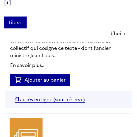
jeunesse"
[+]
Ouest France,
Editeur
- 28/07/2026
Nouveauté
Plus de 1,5 million de jeunes ne sont aujourd’hui ni
en emploi, ni en études, ni en formation. Le
collectif qui cosigne ce texte - dont l’ancien
ministre Jean-Louis...
En savoir plus...
Ajouter au panier
accès en ligne (sous réserve)