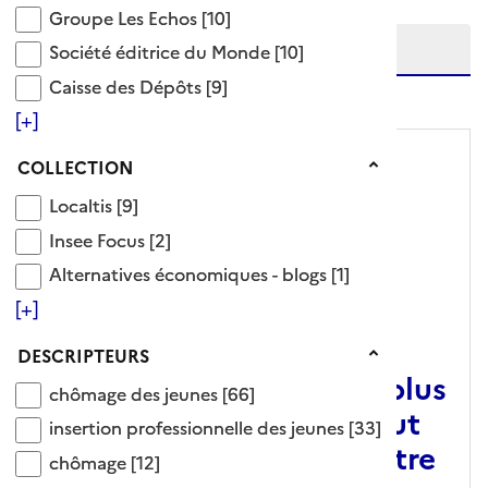
Etendre la recherche sur
Groupe Les Echos
Groupe Les Echos
[10]
Société éditrice du Monde
Société éditrice du Monde
[10]
Caisse des Dépôts
Caisse des Dépôts
[9]
niveau(x) vers le bas
[+]
Collection
COLLECTION
Localtis
Localtis
[9]
Insee Focus
Insee Focus
[2]
Alternatives économiques - blogs
Alternatives économiques - blogs
[1]
[+]
ARTICLE
Descripteurs
DESCRIPTEURS
"Les jeunes ne peuvent plus
chômage des jeunes
chômage des jeunes
[66]
attendre ! Pour un sursaut
insertion professionnelle des jeunes
insertion professionnelle des jeunes
[33]
collectif en faveur de notre
chômage
chômage
[12]