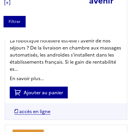
Les robots sont-ils l'avenir
[+]
de l'hôtellerie ?
FranceInfo,
Editeur
- 05/07/2026
Nouveauté
La robotique hôtelière est-elle l'avenir de nos
séjours ? De la livraison en chambre aux massages
automatisés, les androïdes s'installent dans les
établissements français. Si le gain de rentabilité
es...
En savoir plus...
Ajouter au panier
accès en ligne