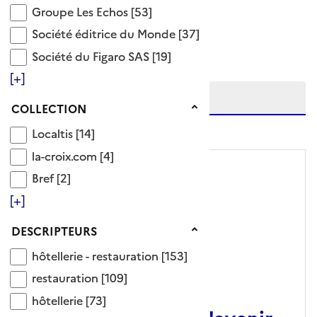
Groupe Les Echos
Groupe Les Echos
[53]
Ajouter le résultat au panier
Société éditrice du Monde
Société éditrice du Monde
[37]
Tris disponibles (Ouverture d'une modale)
Société du Figaro SAS
Affiner la recherche
Société du Figaro SAS
[19]
Etendre la recherche sur
[+]
Collection
COLLECTION
niveau(x) vers le bas
Localtis
Localtis
[14]
la-croix.com
la-croix.com
[4]
Bref
Bref
[2]
[+]
Descripteurs
DESCRIPTEURS
hôtellerie - restauration
hôtellerie - restauration
[153]
restauration
restauration
[109]
ARTICLE
hôtellerie
hôtellerie
[73]