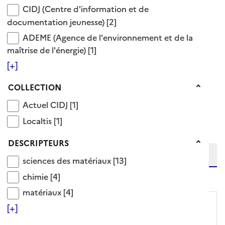
Voir aussi
CIDJ (Centre d'information et de documentation 
CIDJ (Centre d'information et de
documentation jeunesse)
[2]
chimie
ADEME (Agence de l'environnement et de la maîtris
ADEME (Agence de l'environnement et de la
mécanique des matériaux
maîtrise de l'énergie)
[1]
physique
[+]
13 Documents disponibles dans cette catégorie
Collection
COLLECTION
Actuel CIDJ
Actuel CIDJ
[1]
Ajouter le résultat au panier
Tris disponibles (Ouverture d'une modale)
Localtis
Localtis
[1]
Affiner la recherche
Etendre la recherche sur
Descripteurs
DESCRIPTEURS
sciences des matériaux
sciences des matériaux
[13]
niveau(x) vers le bas
chimie
chimie
[4]
matériaux
matériaux
[4]
[+]