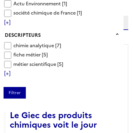
Actu Environnement
Actu Environnement
[1]
Affiner la recherche
société chimique de France
Etendre la recherche sur
société chimique de France
[1]
[+]
niveau(x) vers le bas
Descripteurs
DESCRIPTEURS
chimie analytique
chimie analytique
[7]
fiche métier
fiche métier
[5]
métier scientifique
métier scientifique
[5]
[+]
ARTICLE
Le Giec des produits
chimiques voit le jour