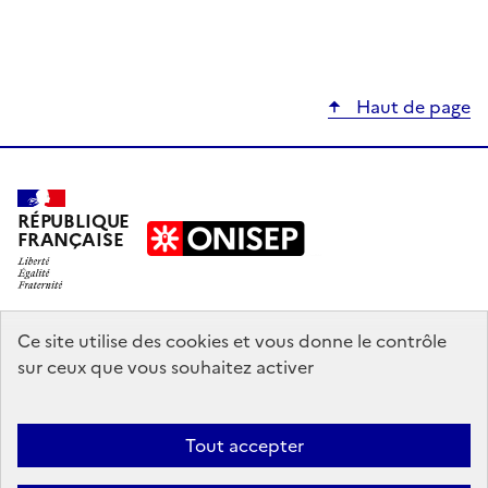
Haut de page
RÉPUBLIQUE
FRANÇAISE
education.gouv.fr
Ce site utilise des cookies et vous donne le contrôle
sur ceux que vous souhaitez activer
enseignementsup-recherche.gouv.fr
onisep.fr
Tout accepter
Mentions légales
Données personnelles
Plan du site
Contact