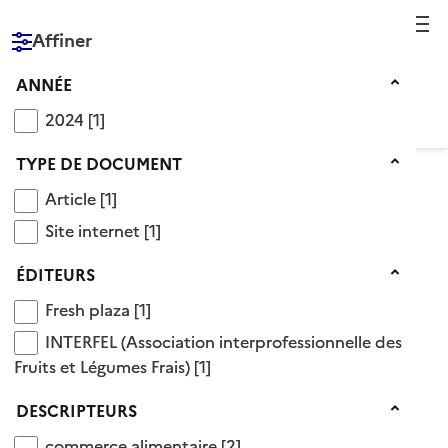
Reche
Affiner
RÉPUBLIQUE
FRANÇAISE
Année
ANNÉE
2024
2024
[1]
Type de document
TYPE DE DOCUMENT
Article
Article
[1]
Voir le fil d’Ariane
Site internet
Site internet
[1]
Catégorie industrie des fruits et légumes
Éditeurs
ÉDITEURS
Fresh plaza
Fresh plaza
[1]
Descripteurs OnisepDoc
>
Domaines
>
INTERFEL (Association interprofessionnelle des Fru
INTERFEL (Association interprofessionnelle des
agroalimentaire
>
spécialité agroalimentaire
>
Fruits et Légumes Frais)
[1]
industrie des fruits et légumes
Voir aussi
Descripteurs
DESCRIPTEURS
commerce alimentaire
commerce alimentaire
[2]