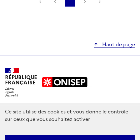
Précédente
1
Suivante
Haut de page
RÉPUBLIQUE
FRANÇAISE
education.gouv.fr
Ce site utilise des cookies et vous donne le contrôle
sur ceux que vous souhaitez activer
enseignementsup-recherche.gouv.fr
onisep.fr