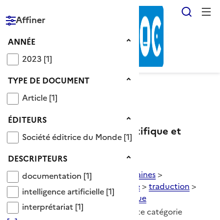
Reche
Affiner
RÉPUBLIQUE
FRANÇAISE
Année
ANNÉE
2023
2023
[1]
Type de document
TYPE DE DOCUMENT
Article
Article
[1]
Voir le fil d’Ariane
Éditeurs
ÉDITEURS
Catégorie traduction scientifique et
Société éditrice du Monde
Société éditrice du Monde
[1]
technique
Descripteurs
DESCRIPTEURS
Descripteurs OnisepDoc
>
Domaines
>
documentation
documentation
[1]
lettres - langues
>
langue étrangère
>
traduction
>
intelligence artificielle
intelligence artificielle
[1]
traduction scientifique et technique
interprétariat
interprétariat
[1]
1 Documents disponibles dans cette catégorie