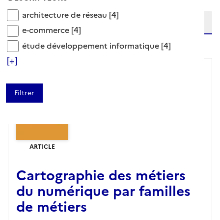
Etendre la recherche sur
architecture de réseau
architecture de réseau
[4]
e-commerce
e-commerce
[4]
niveau(x) vers le bas
étude développement informatique
étude développement informatique
[4]
[+]
ARTICLE
Cartographie des métiers
du numérique par familles
de métiers