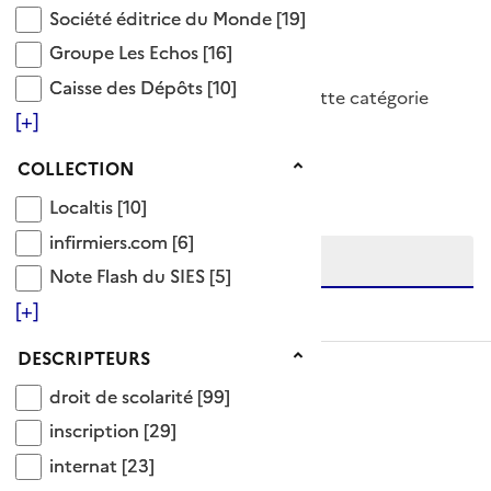
Synonyme(s)
Société éditrice du Monde
Société éditrice du Monde
[19]
Groupe Les Echos
Groupe Les Echos
[16]
procédure d'inscription
Caisse des Dépôts
Caisse des Dépôts
[10]
186 Documents disponibles dans cette catégorie
[+]
Ajouter le résultat au panier
Collection
COLLECTION
Tris disponibles (Ouverture d'une modale)
Affiner la recherche
Localtis
Localtis
[10]
Etendre la recherche sur
infirmiers.com
infirmiers.com
[6]
Note Flash du SIES
Note Flash du SIES
[5]
niveau(x) vers le bas
[+]
Descripteurs
DESCRIPTEURS
droit de scolarité
droit de scolarité
[99]
inscription
inscription
[29]
internat
internat
[23]