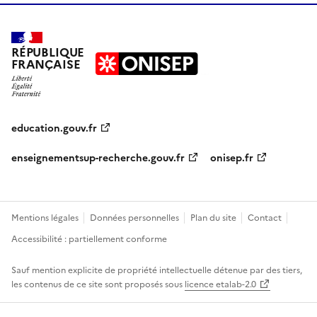
RÉPUBLIQUE
FRANÇAISE
education.gouv.fr
enseignementsup-recherche.gouv.fr
onisep.fr
Mentions légales
Données personnelles
Plan du site
Contact
Accessibilité : partiellement conforme
Sauf mention explicite de propriété intellectuelle détenue par des tiers,
les contenus de ce site sont proposés sous
licence etalab-2.0