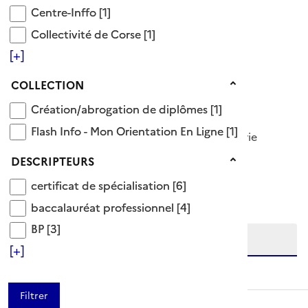
Centre-Inffo
Synonyme(s)
Centre-Inffo
[1]
Collectivité de Corse
Collectivité de Corse
[1]
MC ;mention complémentaire CS
[+]
Voir aussi
Collection
COLLECTION
niveau 4
Création/abrogation de diplômes
niveau 5
Création/abrogation de diplômes
[1]
Flash Info - Mon Orientation En Ligne
Flash Info - Mon Orientation En Ligne
[1]
6 Documents disponibles dans cette catégorie
Descripteurs
DESCRIPTEURS
Ajouter le résultat au panier
certificat de spécialisation
certificat de spécialisation
[6]
Tris disponibles (Ouverture d'une modale)
Affiner la recherche
baccalauréat professionnel
baccalauréat professionnel
[4]
Etendre la recherche sur
BP
BP
[3]
[+]
niveau(x) vers le bas