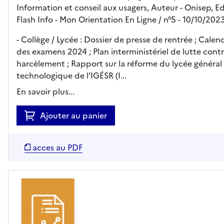
Information et conseil aux usagers, Auteur -
Onisep,
Ed
Flash Info - Mon Orientation En Ligne
/ n°5
- 10/10/202
- Collège / Lycée : Dossier de presse de rentrée ; Calend
des examens 2024 ; Plan interministériel de lutte contr
harcèlement ; Rapport sur la réforme du lycée général
technologique de l’IGÉSR (I...
En savoir plus...
Ajouter au panier
acces au PDF