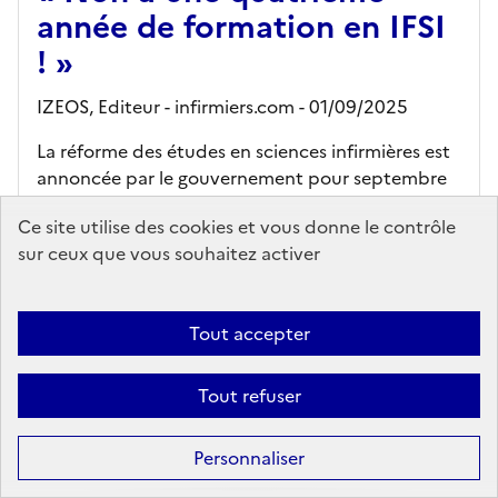
année de formation en IFSI
! »
IZEOS,
Editeur
- infirmiers.com
- 01/09/2025
La réforme des études en sciences infirmières est
annoncée par le gouvernement pour septembre
2026. En attendant, syndicats infimiers et
Ce site utilise des cookies et vous donne le contrôle
organisations étudiantes expriment leurs attentes
sur ceux que vous souhaitez activer
et avancent leurs propositions. Ilona De...
En savoir plus...
Tout accepter
Ajouter au panier
Tout refuser
accès en ligne (sous réserve)
Personnaliser