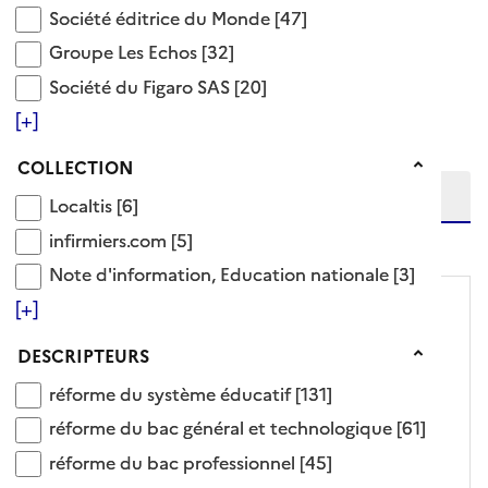
Société éditrice du Monde
Société éditrice du Monde
[47]
228 Documents disponibles dans cette catégorie
Groupe Les Echos
Groupe Les Echos
[32]
Société du Figaro SAS
Société du Figaro SAS
[20]
Ajouter le résultat au panier
Tris disponibles (Ouverture d'une modale)
[+]
Affiner la recherche
Etendre la recherche sur
Collection
COLLECTION
Localtis
Localtis
[6]
niveau(x) vers le bas
infirmiers.com
infirmiers.com
[5]
Note d'information, Education nationale
Note d'information, Education nationale
[3]
[+]
Descripteurs
DESCRIPTEURS
réforme du système éducatif
réforme du système éducatif
[131]
réforme du bac général et technologique
réforme du bac général et technologique
[61]
réforme du bac professionnel
réforme du bac professionnel
[45]
ARTICLE