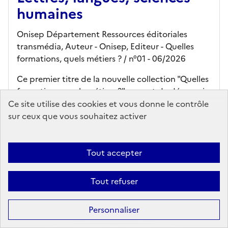
humaines
Onisep Département Ressources éditoriales
transmédia, Auteur -
Onisep,
Editeur
- Quelles
formations, quels métiers ?
/ n°01
- 06/2026
Ce premier titre de la nouvelle collection "Quelles
formations, quels métiers ?" permet de découvrir
les parcours d'études et les métiers associés du
Ce site utilise des cookies et vous donne le contrôle
domaine des lettres, langues, sciences humaines.
sur ceux que vous souhaitez activer
Il pré...
En savoir plus...
Tout accepter
Ajouter au panier
Tout refuser
kiosque en ligne
Personnaliser
librairie onisep