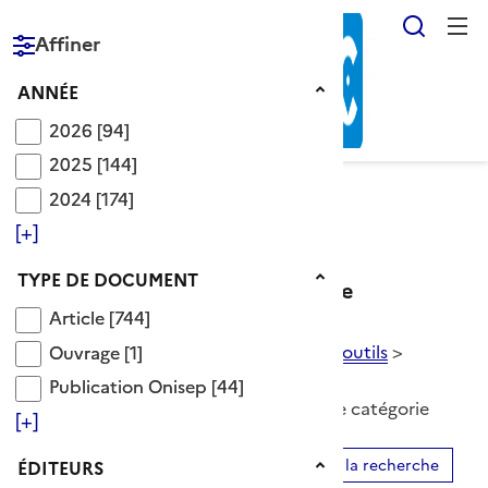
Reche
Affiner
RÉPUBLIQUE
FRANÇAISE
Année
ANNÉE
2026
2026
[94]
2025
2025
[144]
2024
2024
[174]
Voir le fil d’Ariane
[+]
Type de document
TYPE DE DOCUMENT
Catégorie portrait - témoignage
Article
Article
[744]
Ouvrage
Descripteurs OnisepDoc
>
ZZ_mots outils
>
Ouvrage
[1]
portrait - témoignage
Publication Onisep
Publication Onisep
[44]
794 Documents disponibles dans cette catégorie
[+]
Éditeurs
Ajouter le résultat au panier
Affiner la recherche
ÉDITEURS