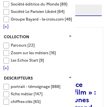
Etendre la recherche sur
Société éditrice du Monde
Société éditrice du Monde
[89]
Société Le Parisien Libéré
Société Le Parisien Libéré
[64]
Groupe Bayard - la-croix.com
niveau(x) vers le bas
Groupe Bayard - la-croix.com
[48]
[+]
Collection
COLLECTION
Parcours
Parcours
[22]
Zoom sur les métiers
Zoom sur les métiers
[16]
Les Echos Start
Les Echos Start
[9]
[+]
ARTICLE
Descripteurs
DESCRIPTEURS
« Nous avons appris ce
portrait - témoignage
portrait - témoignage
[888]
métier en faisant ce film » :
fiche métier
fiche métier
[147]
rencontre avec les jeunes
chiffres-clés
chiffres-clés
[65]