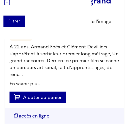
réalisateurs de « Un grand
[+]
raccourci »
CNC (Centre national du cinéma et de l'image
animée),
Editeur
- 29/07/2026
Nouveauté
À 22 ans, Armand Foëx et Clément Devilliers
s'apprêtent à sortir leur premier long métrage, Un
grand raccourci. Derrière ce premier film se cache
un parcours artisanal, fait d'apprentissages, de
renc...
En savoir plus...
Ajouter au panier
accès en ligne