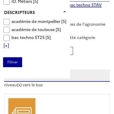
ID. Métiers
ID. Métiers
[5]
>
baccalauréat technologique
>
bac techno STAV
Synonyme(s)
Descripteurs
DESCRIPTEURS
académie de montpellier
académie de montpellier
[5]
bac techno sciences et technologies de l'agronomie
académie de toulouse
académie de toulouse
[5]
et du vivant
bac techno ST2S
5 Documents disponibles dans cette catégorie
bac techno ST2S
[5]
[+]
Ajouter le résultat au panier
Tris disponibles (Ouverture d'une modale)
Affiner la recherche
Etendre la recherche sur
niveau(x) vers le bas