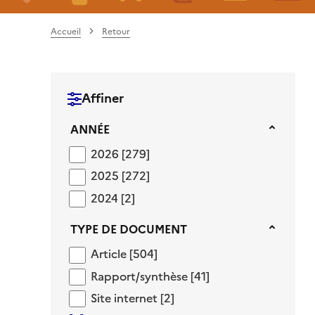
Accueil
Retour
Affiner
Année
ANNÉE
2026
2026
[279]
2025
2025
[272]
2024
2024
[2]
Type de document
TYPE DE DOCUMENT
Article
Article
[504]
Rapport/synthèse
Rapport/synthèse
[41]
Site internet
Site internet
[2]