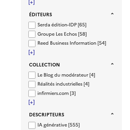
[+]
Éditeurs
ÉDITEURS
Serda édition-IDP
Serda édition-IDP
[65]
Groupe Les Echos
Groupe Les Echos
[58]
Reed Business Information
Reed Business Information
[54]
[+]
Collection
COLLECTION
Le Blog du modérateur
Le Blog du modérateur
[4]
Réalités industrielles
Réalités industrielles
[4]
infirmiers.com
infirmiers.com
[3]
[+]
Descripteurs
DESCRIPTEURS
IA générative
IA générative
[555]