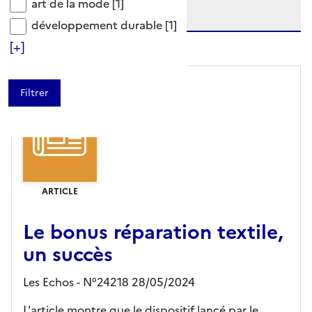
art de la mode
art de la mode
[1]
développement durable
développement durable
[1]
niveau(x) vers le bas
[+]
ARTICLE
Le bonus réparation textile,
un succès
Les Echos - N°24218 28/05/2024
L'article montre que le dispositif lancé par le