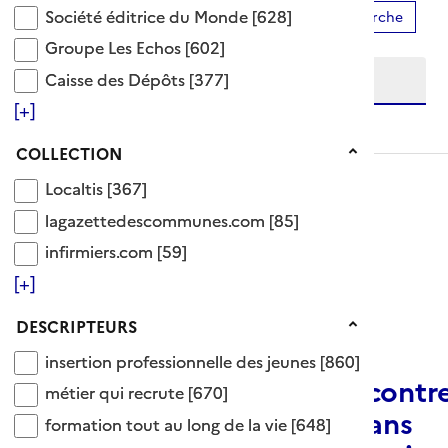
Société éditrice du Monde
Société éditrice du Monde
[628]
Ajouter le résultat au panier
Affiner la recherche
Etendre la recherche sur
Groupe Les Echos
Groupe Les Echos
[602]
Caisse des Dépôts
Caisse des Dépôts
[377]
[+]
niveau(x) vers le bas
Collection
COLLECTION
Localtis
Localtis
[367]
lagazettedescommunes.com
lagazettedescommunes.com
[85]
infirmiers.com
infirmiers.com
[59]
[+]
Descripteurs
DESCRIPTEURS
ARTICLE
insertion professionnelle des jeunes
insertion professionnelle des jeunes
[860]
Les régions vent debout contr
métier qui recrute
métier qui recrute
[670]
les coupes budgétaires dans
formation tout au long de la vie
formation tout au long de la vie
[648]