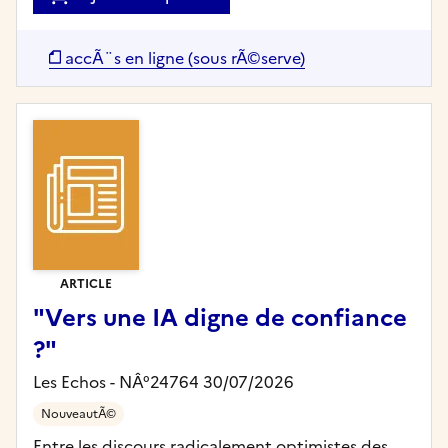
accÃ¨s en ligne (sous rÃ©serve)
ARTICLE
"Vers une IA digne de confiance
?"
Les Echos - NÂ°24764 30/07/2026
NouveautÃ©
Entre les discours radicalement optimistes des