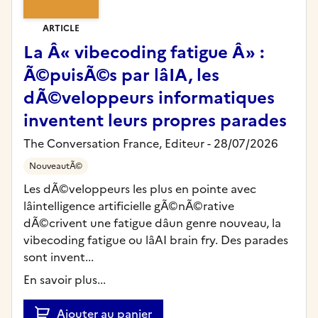
ARTICLE
La Â« vibecoding fatigue Â» :
Ã©puisÃ©s par lâIA, les
dÃ©veloppeurs informatiques
inventent leurs propres parades
The Conversation France,
Editeur
- 28/07/2026
NouveautÃ©
Les dÃ©veloppeurs les plus en pointe avec
lâintelligence artificielle gÃ©nÃ©rative
dÃ©crivent une fatigue dâun genre nouveau, la
vibecoding fatigue ou lâAI brain fry. Des parades
sont invent...
En savoir plus...
Ajouter au panier