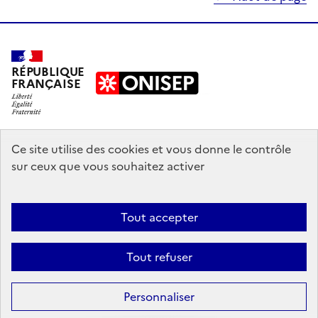
RÉPUBLIQUE
FRANÇAISE
education.gouv.fr
Ce site utilise des cookies et vous donne le contrôle
sur ceux que vous souhaitez activer
enseignementsup-recherche.gouv.fr
onisep.fr
Tout accepter
Mentions légales
Données personnelles
Plan du site
Contact
Tout refuser
Accessibilité : partiellement conforme
Sauf mention explicite de propriété intellectuelle détenue par des tiers,
Personnaliser
les contenus de ce site sont proposés sous
licence etalab-2.0