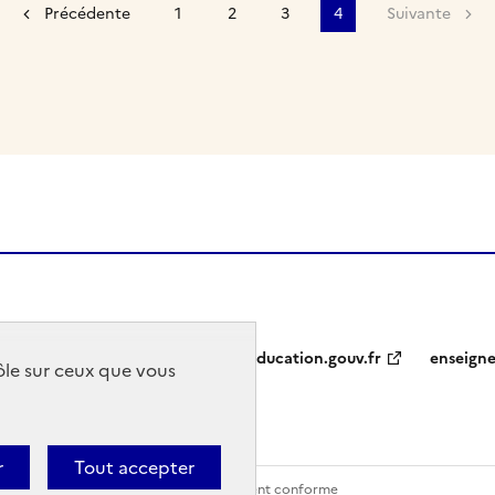
Précédente
1
2
3
4
Suivante
education.gouv.fr
enseign
rôle sur ceux que vous
r
Tout accepter
Contact
Accessibilité : partiellement conforme