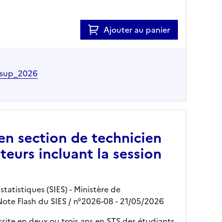
Ajouter au panier
rsup_2026
 en section de technicien
ateurs incluant la session
tatistiques (SIES) - Ministère de
Note Flash du SIES
/ n°2026-08
- 21/05/2026
ssite en deux ou trois ans en STS des étudiants