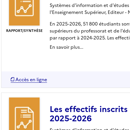
Systèmes d'information et d'études s
l'Enseignement Supérieur,
Editeur
- 
stiques (SIES) - Ministère de l'Enseignement Supéri
En 2025-2026, 51 800 étudiants sont 
supérieurs du professorat et de l'éduc
RAPPORT/SYNTHÈSE
par rapport à 2024-2025. Les effectif
e la Recherche et de l'Innovation
En savoir plus...
Accès en ligne
Les effectifs inscrit
2025-2026
Systèmes d'information et d'études s