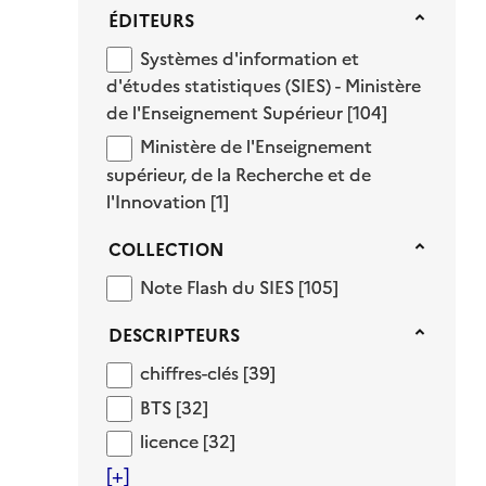
Éditeurs
ÉDITEURS
Systèmes d'information et d'études stati
Systèmes d'information et
d'études statistiques (SIES) - Ministère
de l'Enseignement Supérieur
[104]
Ministère de l'Enseignement supérieur, d
Ministère de l'Enseignement
supérieur, de la Recherche et de
l'Innovation
[1]
Collection
COLLECTION
Note Flash du SIES
Note Flash du SIES
[105]
Descripteurs
DESCRIPTEURS
chiffres-clés
chiffres-clés
[39]
BTS
BTS
[32]
licence
licence
[32]
[+]