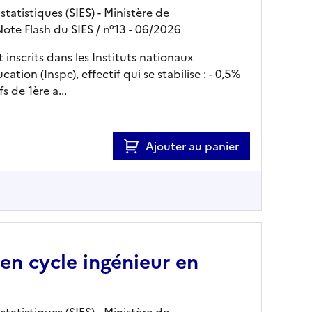
tatistiques (SIES) - Ministère de
Note Flash du SIES
/ n°13
- 06/2026
eur
inscrits dans les Instituts nationaux
ation (Inspe), effectif qui se stabilise : - 0,5%
s de 1ère a...
Ajouter au panier
s en cycle ingénieur en
tatistiques (SIES) - Ministère de