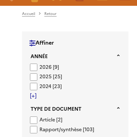
Accueil
Retour
Affiner
Année
ANNÉE
2026
2026
[9]
2025
2025
[25]
2024
2024
[23]
[+]
Type de document
TYPE DE DOCUMENT
Article
Article
[2]
Rapport/synthèse
Rapport/synthèse
[103]