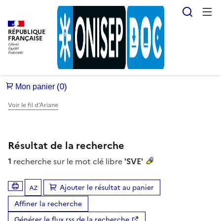
Reche
RÉPUBLIQUE
FRANÇAISE
Voir le fil d’Ariane
Résultat de la recherche
1
recherche sur le mot clé libre
'SVE'
Ajouter le résultat au panier
Tris disponibles (Ouverture d'une modale)
Affiner la recherche
Générer le flux rss de la recherche