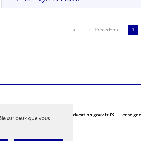
Précédente
1
education.gouv.fr
enseign
rôle sur ceux que vous