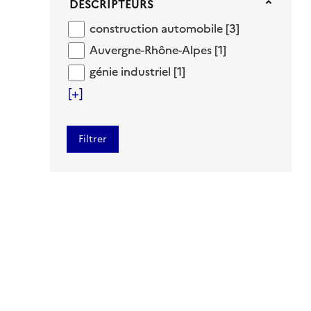
Descripteurs
DESCRIPTEURS
construction automobile
construction automobile
[3]
Auvergne-Rhône-Alpes
Auvergne-Rhône-Alpes
[1]
génie industriel
génie industriel
[1]
[+]