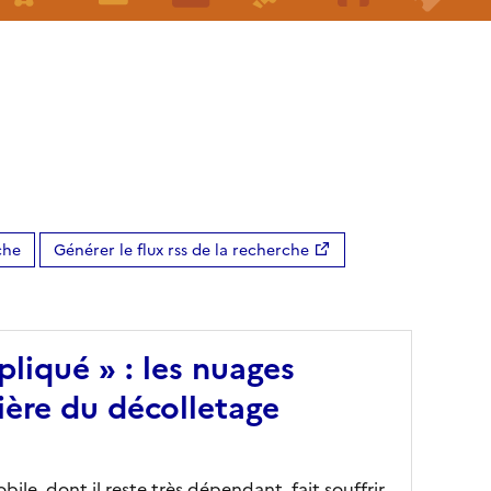
che
Générer le flux rss de la recherche
pliqué » : les nuages
lière du décolletage
ile, dont il reste très dépendant, fait souffrir