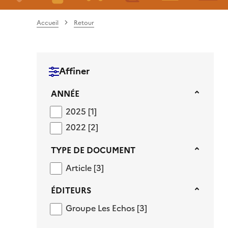
Accueil
Retour
Affiner
Année
ANNÉE
2025
2025
[1]
2022
2022
[2]
Type de document
TYPE DE DOCUMENT
Article
Article
[3]
Éditeurs
ÉDITEURS
Groupe Les Echos
Groupe Les Echos
[3]