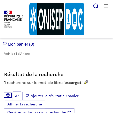
Reche
RÉPUBLIQUE
FRANÇAISE
Voir le fil d’Ariane
Résultat de la recherche
1
recherche sur le mot clé libre
'escargot'
Ajouter le résultat au panier
Tris disponibles (Ouverture d'une modale)
Affiner la recherche
Générer le flux rss de la recherche